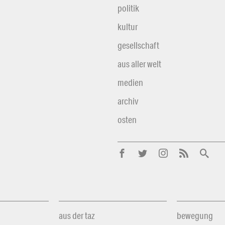
politik
kultur
gesellschaft
aus aller welt
medien
archiv
osten
aus der taz
bewegung