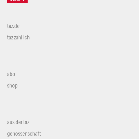
taz.de
taz zahl ich
abo
shop
aus der taz
genossenschaft