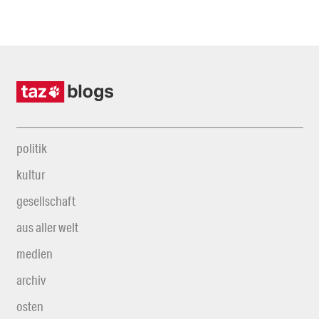
politik
kultur
gesellschaft
aus aller welt
medien
archiv
osten