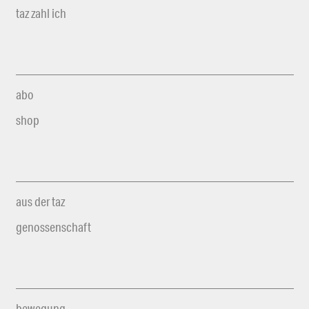
taz zahl ich
abo
shop
aus der taz
genossenschaft
bewegung