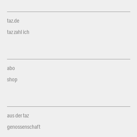
taz.de
taz zahl ich
abo
shop
aus der taz
genossenschaft