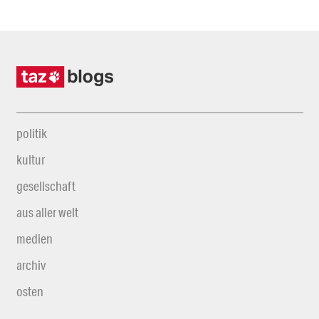
politik
kultur
gesellschaft
aus aller welt
medien
archiv
osten