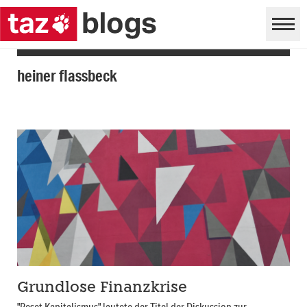
heiner flassbeck
Grundlose Finanzkrise
"Reset Kapitalismus" lautete der Titel der Diskussion zur