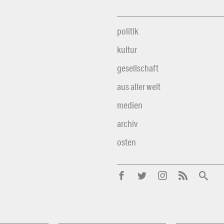
politik
kultur
gesellschaft
aus aller welt
medien
archiv
osten