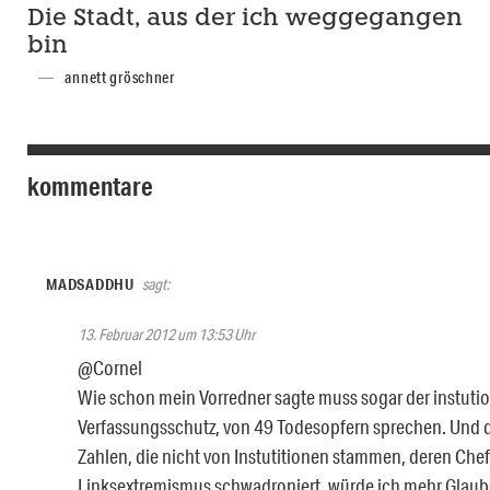
Die Stadt, aus der ich weggegangen
bin
annett gröschner
kommentare
MADSADDHU
sagt:
13. Februar 2012 um 13:53 Uhr
@Cornel
Wie schon mein Vorredner sagte muss sogar der instutio
Verfassungsschutz, von 49 Todesopfern sprechen. Und d
Zahlen, die nicht von Instutitionen stammen, deren Che
Linksextremismus schwadroniert, würde ich mehr Glaub