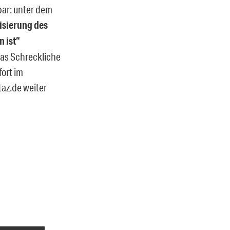
sbar: unter dem
lisierung des
n ist“
das Schreckliche
fort im
taz.de weiter