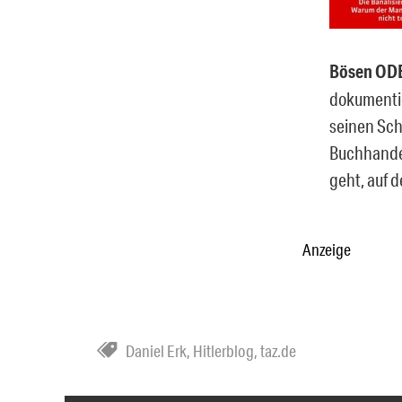
Bösen ODE
dokumentie
seinen Sch
Buchhandel 
geht, auf 
Anzeige
Daniel Erk
,
Hitlerblog
,
taz.de