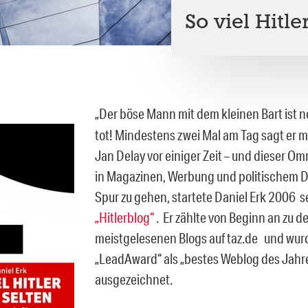
So viel Hitle
„Der böse Mann mit dem kleinen Bart ist n
tot! Mindestens zwei Mal am Tag sagt er mi
Jan Delay vor einiger Zeit – und dieser Om
in Magazinen, Werbung und politischem Di
Spur zu gehen, startete Daniel Erk 2006 
„Hitlerblog“
. Er zählte von Beginn an zu d
meistgelesenen Blogs auf taz.de und wu
„LeadAward“ als „bestes Weblog des Jahr
ausgezeichnet.