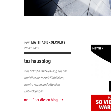
MATHIAS BROECKERS
VON
23.01.2012
taz hausblog
Wie tickt die taz? Das Blog aus der
und über die taz mit Einblicken,
Kontroversen und aktuellen
Entwicklungen.
mehr über diesen blog