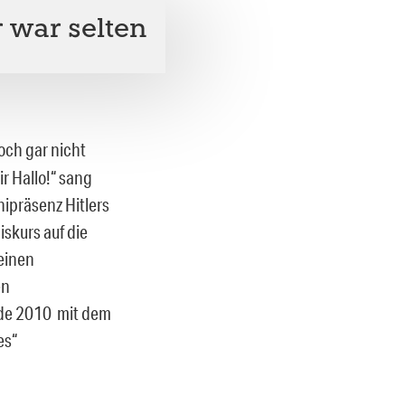
r war selten
och gar nicht
r Hallo!“ sang
nipräsenz Hitlers
skurs auf die
seinen
en
rde 2010 mit dem
es“