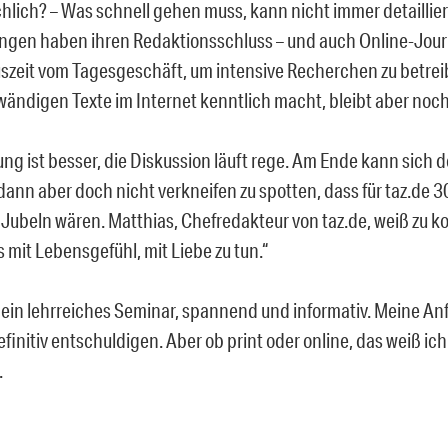
chlich? – Was schnell gehen muss, kann nicht immer detaillie
ngen haben ihren Redaktionsschluss – und auch Online-Jour
uszeit vom Tagesgeschäft, um intensive Recherchen zu betre
wändigen Texte im Internet kenntlich macht, bleibt aber noc
ng ist besser, die Diskussion läuft rege. Am Ende kann sich d
dann aber doch nicht verkneifen zu spotten, dass für taz.de 3
Jubeln wären. Matthias, Chefredakteur von taz.de, weiß zu ko
s mit Lebensgefühl, mit Liebe zu tun.“
ein lehrreiches Seminar, spannend und informativ. Meine An
finitiv entschuldigen. Aber ob print oder online, das weiß ich
.