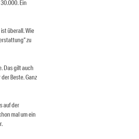
 30.000. Ein
 ist überall. Wie
erstattung“ zu
. Das gilt auch
r der Beste. Ganz
s auf der
chon mal um ein
r.