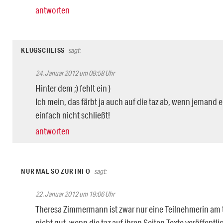
antworten
KLUGSCHEISS
sagt:
24. Januar 2012 um 08:58 Uhr
Hinter dem ;) fehlt ein )
Ich mein, das färbt ja auch auf die taz ab, wenn jeman
einfach nicht schließt!
antworten
NUR MAL SO ZUR INFO
sagt:
22. Januar 2012 um 19:06 Uhr
Theresa Zimmermann ist zwar nur eine Teilnehmerin am t
nicht gut, wenn die taz auf ihren Seiten Texte veröffentli