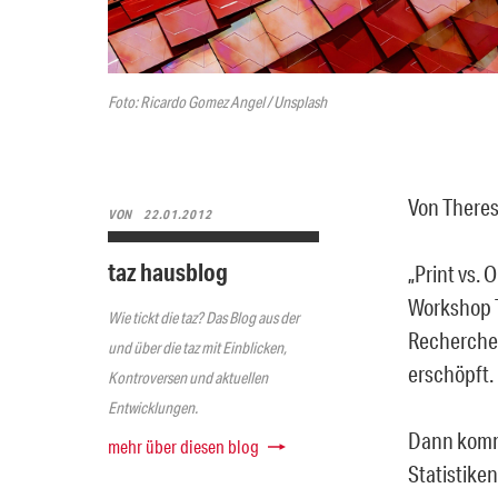
Foto: Ricardo Gomez Angel / Unsplash
Von There
VON
22.01.2012
taz hausblog
„Print vs.
Workshop T
Wie tickt die taz? Das Blog aus der
Recherchen
und über die taz mit Einblicken,
erschöpft.
Kontroversen und aktuellen
Entwicklungen.
Dann kommt
mehr über diesen blog
Statistiken