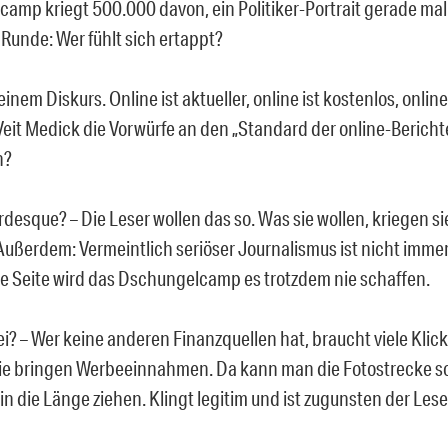
amp kriegt 500.000 davon, ein Politiker-Portrait gerade mal
e Runde: Wer fühlt sich ertappt?
einem Diskurs. Online ist aktueller, online ist kostenlos, online
Veit Medick die Vorwürfe an den „Standard der online-Bericht
n?
desque? – Die Leser wollen das so. Was sie wollen, kriegen sie
 Außerdem: Vermeintlich seriöser Journalismus ist nicht imme
ie Seite wird das Dschungelcamp es trotzdem nie schaffen.
i? – Wer keine anderen Finanzquellen hat, braucht viele Klick
ie bringen Werbeeinnahmen. Da kann man die Fotostrecke s
in die Länge ziehen. Klingt legitim und ist zugunsten der Lese