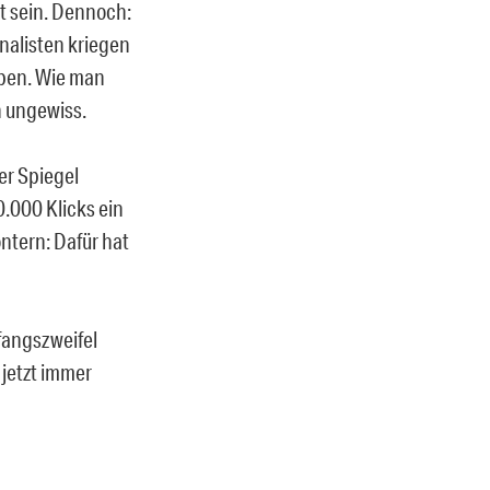
rt sein. Dennoch:
nalisten kriegen
iben. Wie man
h ungewiss.
er Spiegel
0.000 Klicks ein
ntern: Dafür hat
fangszweifel
 jetzt immer