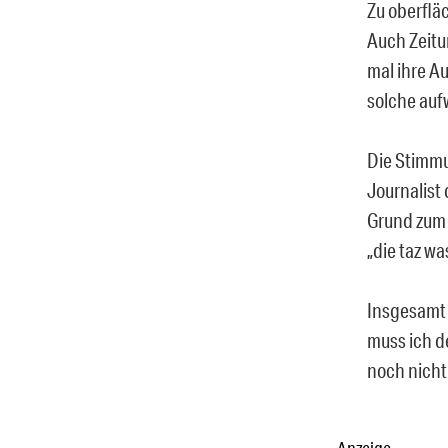
Zu oberflä
Auch Zeitu
mal ihre A
solche auf
Die Stimmu
Journalist 
Grund zum 
„die taz wa
Insgesamt 
muss ich de
noch nicht
Anzeige