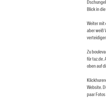
Dschungelc
Blick in di
Weiter mit 
aber weiß 
verteidige
Zu boulevar
für taz.de.
oben auf d
Klickhurere
Website. D
paar Fotos 