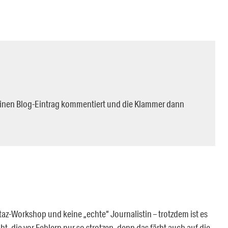
d einen Blog-Eintrag kommentiert und die Klammer dann
az-Workshop und keine „echte“ Journalistin – trotzdem ist es
cht, die vor Fehlern nur so strotzen, denn das färbt auch auf die