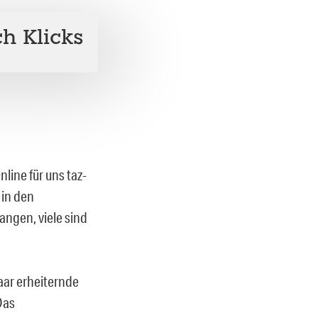
h Klicks
line für uns taz-
 in den
angen, viele sind
aar erheiternde
Das