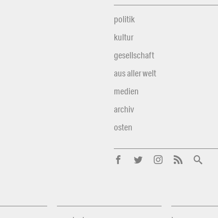
politik
kultur
gesellschaft
aus aller welt
medien
archiv
osten