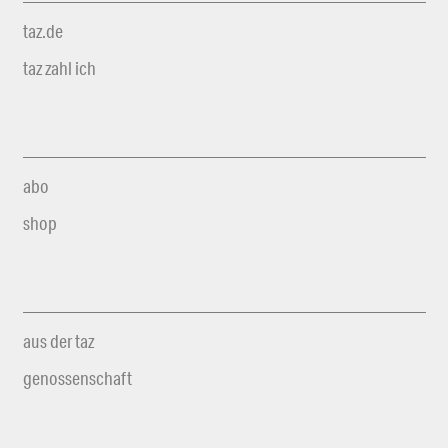
taz.de
taz zahl ich
abo
shop
aus der taz
genossenschaft