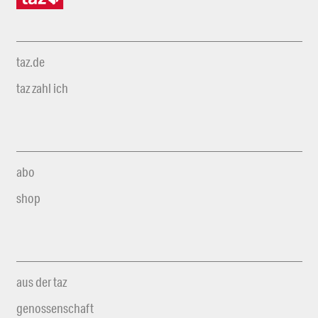
taz.de
taz zahl ich
abo
shop
aus der taz
genossenschaft