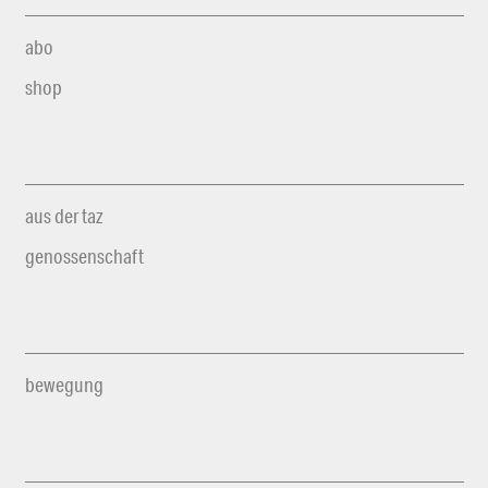
abo
shop
aus der taz
genossenschaft
bewegung