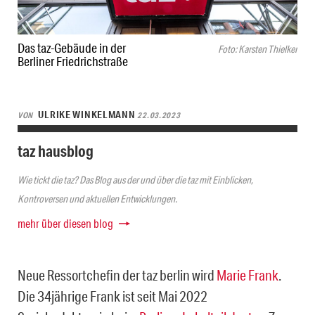
Das taz-Gebäude in der
Foto: Karsten Thielker
Berliner Friedrichstraße
ULRIKE WINKELMANN
VON
22.03.2023
taz hausblog
Wie tickt die taz? Das Blog aus der und über die taz mit Einblicken,
Kontroversen und aktuellen Entwicklungen.
mehr über diesen blog
Neue Ressortchefin der taz berlin wird
Marie Frank
.
Die 34jährige Frank ist seit Mai 2022