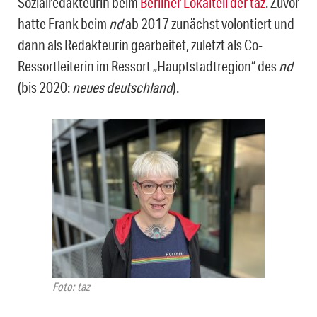
Sozialredakteurin beim
Berliner Lokalteil der taz
. Zuvor
hatte Frank beim
nd
ab 2017 zunächst volontiert und
dann als Redakteurin gearbeitet, zuletzt als Co-
Ressortleiterin im Ressort „Hauptstadtregion“ des
nd
(bis 2020:
neues deutschland
).
Foto: taz