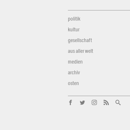
politik
kultur
gesellschaft
aus aller welt
medien
archiv
osten