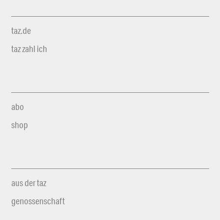
taz.de
taz zahl ich
abo
shop
aus der taz
genossenschaft