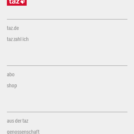
taz.de
taz zahl ich
abo
shop
aus der taz
genossenschaft