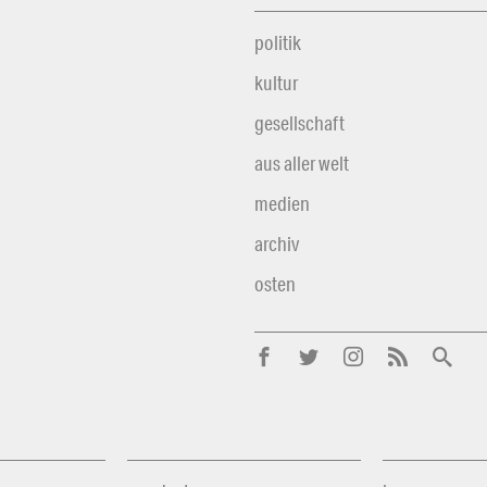
politik
kultur
gesellschaft
aus aller welt
medien
archiv
osten