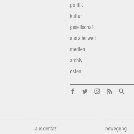
politik
kultur
gesellschaft
aus aller welt
medien
archiv
osten
aus der taz
bewegung