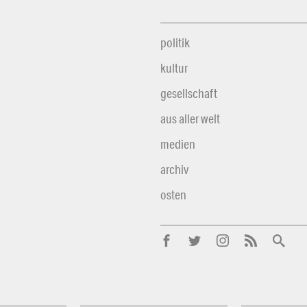
politik
kultur
gesellschaft
aus aller welt
medien
archiv
osten