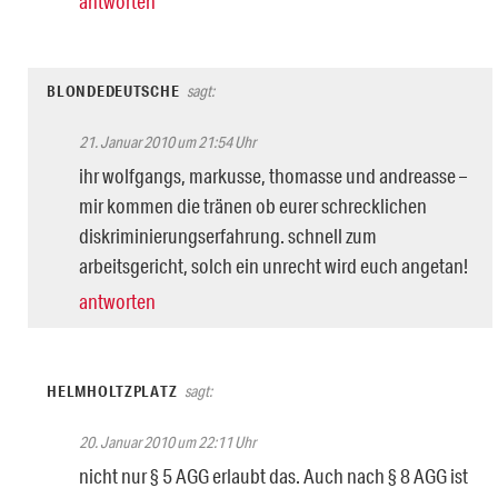
antworten
BLONDEDEUTSCHE
sagt:
21. Januar 2010 um 21:54 Uhr
ihr wolfgangs, markusse, thomasse und andreasse –
mir kommen die tränen ob eurer schrecklichen
diskriminierungserfahrung. schnell zum
arbeitsgericht, solch ein unrecht wird euch angetan!
antworten
HELMHOLTZPLATZ
sagt:
20. Januar 2010 um 22:11 Uhr
nicht nur § 5 AGG erlaubt das. Auch nach § 8 AGG ist