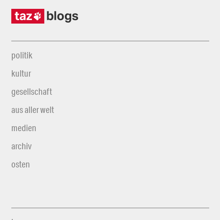
politik
kultur
gesellschaft
aus aller welt
medien
archiv
osten