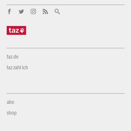
taz.de
taz zahl ich
abo
shop