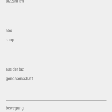
taz zahl ich
abo
shop
aus der taz
genossenschaft
bewegung