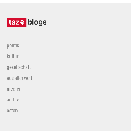
politik
kultur
gesellschaft
aus aller welt
medien
archiv
osten