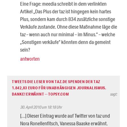
Eine Frage: meedia schreibt in dem verlinkten
Artikel „Das Plus der taz ist hingegen kein hartes
Plus, sondern kam durch 834 zusätzliche sonstige
Verkäufe zustande. Ohne diese Maßnahme läge die
taz – wenn auch nur minimal – im Minus.“ – welche
„Sonstigen verkäufe“ könnten denn da gemeint
sein?
antworten
TWEETS DIE LESER VON TAZ.DE SPENDEN DER TAZ
1.842,83 EURO FÜR UNABHÄNGIGEN JOURNALISMUS.
DANKE! ERWÄHNT -- TOPSY.COM
sagt:
30. April 2010 um 18:18 Uhr
[…] Dieser Eintrag wurde auf Twitter von taz und
Nora Ronellenfitsch, Vanessa Baaske erwähnt.