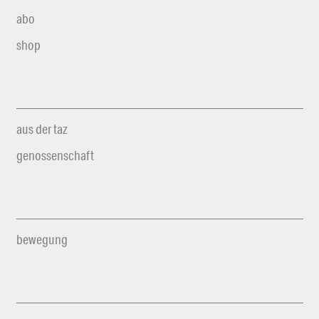
abo
shop
aus der taz
genossenschaft
bewegung