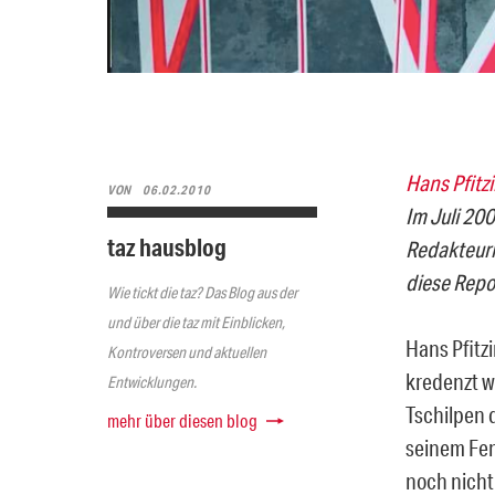
Hans Pfitz
VON
06.02.2010
Im Juli 200
taz hausblog
Redakteuri
diese Repo
Wie tickt die taz? Das Blog aus der
und über die taz mit Einblicken,
Hans Pfitzi
Kontroversen und aktuellen
kredenzt wi
Entwicklungen.
Tschilpen 
mehr über diesen blog
seinem Fen
noch nicht 