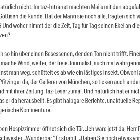
natürlich nicht. Im taz-Intranet machten Mails mit den abgef
Sottisen die Runde. Hat der Mann sie noch alle, fragten sich vi
 Und woher nimmt der die Zeit, Tag für Tag seinen Ekel an die
tzen?
ch so hin über einen Besessenen, der den Ton nicht trifft. Ei
r mache Wind, weil er, der freie Journalist, auch mal wahrg
rinst man weg, schüttelt es ab wie ein lästiges Insekt. Obwohl a
Pfitzinger da, der Geiferer von München, so ticken auch ander
d mit ihrer Zeitung, taz-Leser zumal. Und natürlich hat er nic
s er da herausbellt. Es gibt halbgare Berichte, unaktuelle R
gerische Kommentare.
en Hospizzimmer öffnet sich die Tür. „Ich wäre jetzt da, Herr P
chwester. „Wunderbar.“ Er strahlt. „Haben Sie noch etwas v