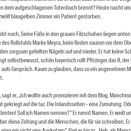
n dem aufgeschlagenen Totenbuch brennt? Heute nacht um 3
zwölf blaugelben Zimmer ein Patient gestorben.
lebt noch. Seine Füße in den grauen Filzschuhen liegen unten
 des Rollstuhls Marke Meyra, beim Reden sausen vor dem Ob
den sorgsam gefeilten Nägeln auf und nieder. Er hat keine S
gt selbstbewusst, schön bayerisch rollt Pfitzinger das R, der 
 aufs Gespräch. Kaum zu glauben, dass so ein angenehmer Ma
t.
, sagt er, „ich wollte auch provozieren mit dem Blog. Manchma
t gekriegt auf die taz. Die Inlandsseiten – eine Zumutung. O
enten! Soll ich Namen nennen?“ Er nennt Namen. Er weiß un
ber diese Zeitung und die Menschen, die für sie schreiben. Er
 ging mir nicht ums Auskotzen“, fügt er hinzu. „Heh, als Mens