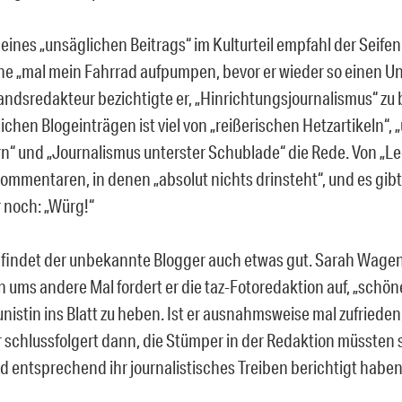
ines „unsäglichen Beitrags“ im Kulturteil empfahl der Seifenb
ne „mal mein Fahrrad aufpumpen, bevor er wieder so einen Un
andsredakteur bezichtigte er, „Hinrichtungsjournalismus“ zu 
ichen Blogeinträgen ist viel von „reißerischen Hetzartikeln“, 
“ und „Journalismus unterster Schublade“ die Rede. Von „L
ommentaren, in denen „absolut nichts drinsteht“, und es gib
r noch: „Würg!“
findet der unbekannte Blogger auch etwas gut. Sarah Wage
in ums andere Mal fordert er die taz-Fotoredaktion auf, „schön
istin ins Blatt zu heben. Ist er ausnahmsweise mal zufrieden
er schlussfolgert dann, die Stümper in der Redaktion müssten
d entsprechend ihr journalistisches Treiben berichtigt haben