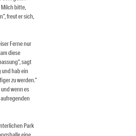
Milch bitte,
“, freut er sich,
leiser Ferne nur
kam diese
passung“, sagt
g und hab ein
figer zu werden.“
t und wenn es
m aufregenden
interlichen Park
angshalle eine