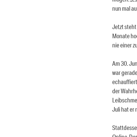
nun mal au
Jetzt steht
Monate hoc
nie einer z
Am 30. Jun
war gerade
echauffier
der Wahrhei
Leibschmer
Juli hat e
Stattdesse
Online-Dep