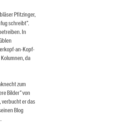
läser Pfitzinger,
fug schreibt“.
betreiben. In
„üblen
eerkopf-an-Kopf-
t Kolumnen, da
nknecht zum
ere Bilder“ von
, verbucht er das
 seinen Blog
.