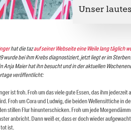
Unser lautes
inger
hat die taz
auf
seiner
Webseite
eine
Weile
lang
täglich
w
9 wurde bei ihm Krebs diagnostiziert, jetzt liegt er im Sterben.
n Anja Maier hat ihn besucht und in der aktuellen Wochenen
rtage veröffentlicht:
nger ist froh. Froh um das viele gute Essen, das ihm jederzeit
rd. Froh um Cora und Ludwig, die beiden Wellensittiche in der
den stillen Flur hinunterschicken. Froh um jede Morgendämme
ster anbricht. Dann weiß er, dass er doch wieder aufgewacht 
tot ist.