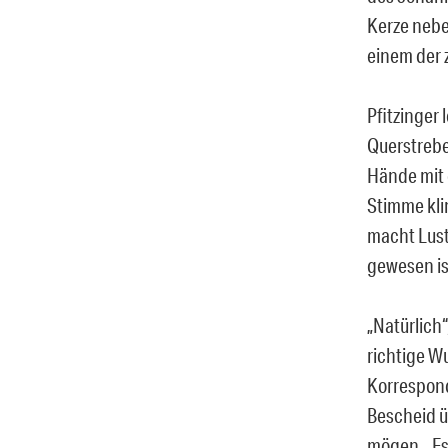
Kerze nebe
einem der 
Pfitzinger 
Querstrebe
Hände mit 
Stimme klin
macht Lust
gewesen is
„Natürlich“
richtige Wu
Korrespond
Bescheid ü
mögen. „Es