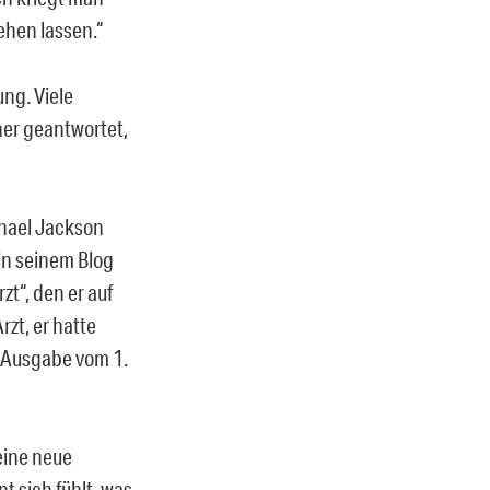
ehen lassen.“
ung. Viele
ner geantwortet,
chael Jackson
in seinem Blog
t“, den er auf
zt, er hatte
e Ausgabe vom 1.
eine neue
 sich fühlt, was