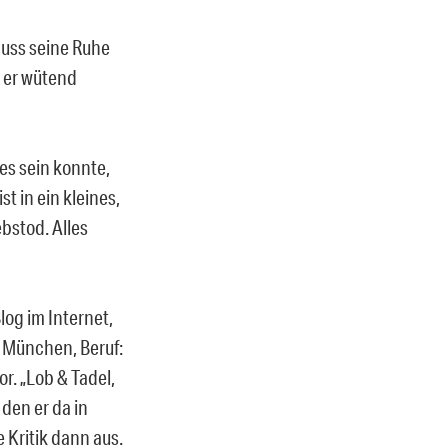
 Muss seine Ruhe
s er wütend
es sein konnte,
t in ein kleines,
bstod. Alles
log im Internet,
: München, Beruf:
or. „Lob & Tadel,
 den er da in
 Kritik dann aus.