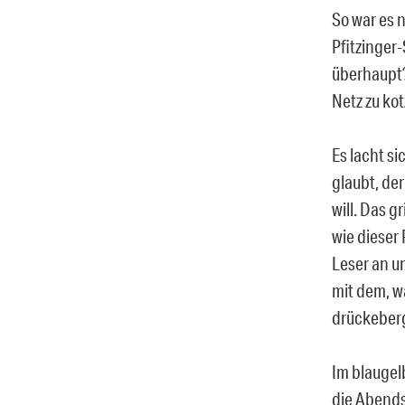
So war es 
Pfitzinger-
überhaupt?
Netz zu ko
Es lacht si
glaubt, de
will. Das g
wie dieser 
Leser an un
mit dem, wa
drückeber
Im blaugelb
die Abends