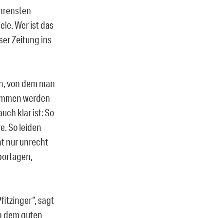
ahrensten
ele. Wer ist das
ser Zeitung ins
nen, von dem man
enommen werden
uch klar ist: So
e. So leiden
ht nur unrecht
eportagen,
fitzinger“, sagt
on dem guten