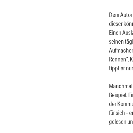
Dem Autor e
dieser kön
Einen Ausl
seinen tägl
Aufmachern
Rennen“, K
tippt er nu
Manchmal 
Beispiel. E
der Kommun
für sich – 
gelesen un