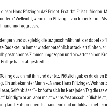
ieser Hans Pfitzinger da? Er lebt. Er stirbt. Er ist zufrieden.
undern? Vielleicht, wenn man Pfitzinger von früher kennt. Al
d manchmal aggressiv.
der gern und ausgiebig die taz geschmäht hat, der dabei so fi
az-Redakteure immer wieder persönlich attackiert fühlten, er is
elb gestrichenes Zimmer umgezogen und erwartet seinen Kre
 Gallige hat er abgestreift.
08 fing das an mit ihm und der taz. Plötzlich gab es da einen B
og. Ein unbekannter Mann – „Name: Hans Pfitzinger, Wohnort
Leser, Seifenbläser“ – knöpfte sich im Netz jeden Tag die taz v
st“ kündigte er an, aber meist war es fast ausschließlich Mist,
tung fand. Entsprechend schäumend und unduldsam fiel seine