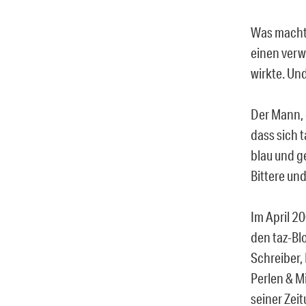
Was macht d
einen verw
wirkte. Un
Der Mann, 
dass sich t
blau und g
Bittere und
Im April 20
den taz-Bl
Schreiber, 
Perlen & Mi
seiner Zei