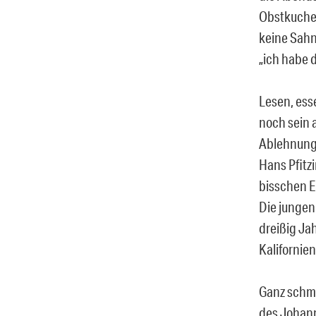
Obstkuchen
keine Sahne
„ich habe d
Lesen, esse
noch sein 
Ablehnung?
Hans Pfitzi
bisschen E
Die jungen
dreißig Ja
Kalifornien
Ganz schmal
des Johann