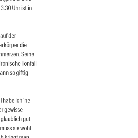
.30 Uhr ist in
 auf der
erkörper die
chmerzen. Seine
ironische Tonfall
nn so giftig
l habe ich ’ne
der gewisse
glaublich gut
 muss sie wohl
ch kriegt man