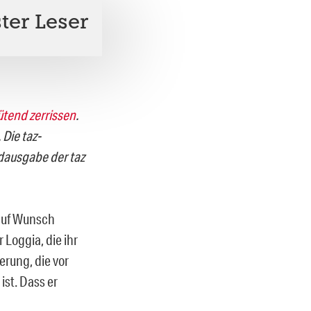
ter Leser
ütend
zerrissen
.
 Die taz-
dausgabe der taz
 auf Wunsch
 Loggia, die ihr
rung, die vor
ist. Dass er