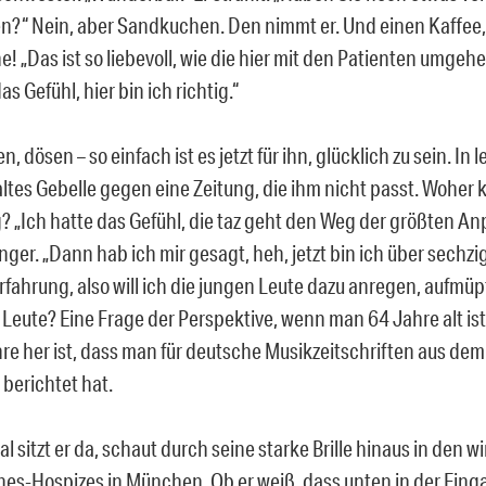
?“ Nein, aber Sandkuchen. Den nimmt er. Und einen Kaffee, 
! „Das ist so liebevoll, wie die hier mit den Patienten umgehen
as Gefühl, hier bin ich richtig.“
n, dösen – so einfach ist es jetzt für ihn, glücklich zu sein. In 
altes Gebelle gegen eine Zeitung, die ihm nicht passt. Woher 
 „Ich hatte das Gefühl, die taz geht den Weg der größten An
nger. „Dann hab ich mir gesagt, heh, jetzt bin ich über sechzi
rfahrung, also will ich die jungen Leute dazu anregen, aufmüp
 Leute? Eine Frage der Perspektive, wenn man 64 Jahre alt is
hre her ist, dass man für deutsche Musikzeitschriften aus de
 berichtet hat.
 sitzt er da, schaut durch seine starke Brille hinaus in den w
es-Hospizes in München. Ob er weiß, dass unten in der Eing