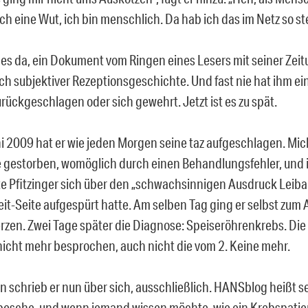
ch eine Wut, ich bin menschlich. Da hab ich das im Netz so st
 es da, ein Dokument vom Ringen eines Lesers mit seiner Zeit
h subjektiver Rezeptionsgeschichte. Und fast nie hat ihm ei
urückgeschlagen oder sich gewehrt. Jetzt ist es zu spät.
i 2009 hat er wie jeden Morgen seine taz aufgeschlagen. Mi
 gestorben, womöglich durch einen Behandlungsfehler, und 
te Pfitzinger sich über den „schwachsinnigen Ausdruck Leibarz
t-Seite aufgespürt hatte. Am selben Tag ging er selbst zum Ar
zen. Zwei Tage später die Diagnose: Speiseröhrenkrebs. Di
r nicht mehr besprochen, auch nicht die vom 2. Keine mehr.
n schrieb er nun über sich, ausschließlich. HANSblog heißt s
esche, und wenn jemand wissen möchte, wie ein Krebspatient