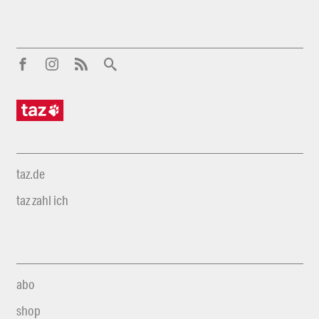
taz.de
taz zahl ich
abo
shop