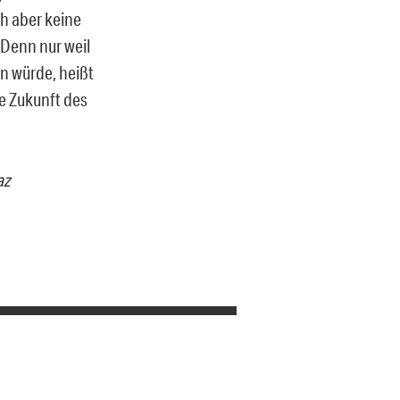
ch aber keine
Denn nur weil
en würde, heißt
ie Zukunft des
az