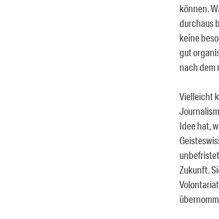
können. Wa
durchaus b
keine beso
gut organi
nach dem 
Vielleicht 
Journalism
Idee hat, w
Geisteswis
unbefristet
Zukunft. S
Volontaria
übernomme