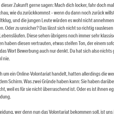
dieser Zukunft gerne sagen: Mach dich locker, fahr doch mal 
chau, wie du zurückkommst – wenn du dann noch zurück willst
ltklug, und die jungen Leute würden es wohl nicht annehmen, s
. Oder zu unsicher? Das lässt sich nicht so richtig rauslesen
ebensläufen. Diese sehen übrigens noch immer sehr klassisc
n haben diesen vertrauten, etwas steifen Ton, der einem sofo
as Wort Bewerbung auch nur denkt. Da hat sich also nichts
l nie.
h um ein Online-Volontariat handelt, hatten allerdings die w
f dem Schirm. Was zwei Gründe haben kann: Sie haben darüber
, weil es für sie nicht überraschend ist. Oder es ist ihnen e
ldung.
eidung, wer denn nun das Volontariat bekommen soll, ist uns 