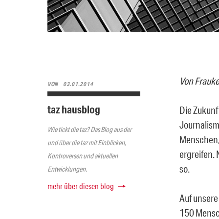
Von Frauke
VON
03.01.2014
taz hausblog
Die Zukunft
Journalism
Wie tickt die taz? Das Blog aus der
Menschen, 
und über die taz mit Einblicken,
ergreifen.
Kontroversen und aktuellen
so.
Entwicklungen.
mehr über diesen blog
Auf unser
150 Mensch