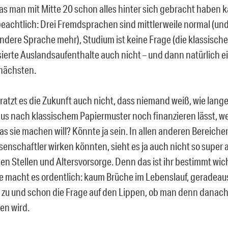
s man mit Mitte 20 schon alles hinter sich gebracht haben ka
eachtlich: Drei Fremdsprachen sind mittlerweile normal (und
ndere Sprache mehr), Studium ist keine Frage (die klassische
sierte Auslandsaufenthalte auch nicht – und dann natürlich e
nächsten.
kratzt es die Zukunft auch nicht, dass niemand weiß, wie lang
us nach klassischem Papiermuster noch finanzieren lässt, wei
as sie machen will? Könnte ja sein. In allen anderen Bereiche
senschaftler wirken könnten, sieht es ja auch nicht so super 
en Stellen und Altersvorsorge. Denn das ist ihr bestimmt wich
ie macht es ordentlich: kaum Brüche im Lebenslauf, geradeau
t zu und schon die Frage auf den Lippen, ob man denn danac
n wird.