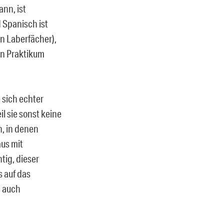
nn, ist
 Spanisch ist
n Laberfächer),
in Praktikum
e sich echter
l sie sonst keine
n, in denen
aus mit
tig, dieser
s auf das
h auch