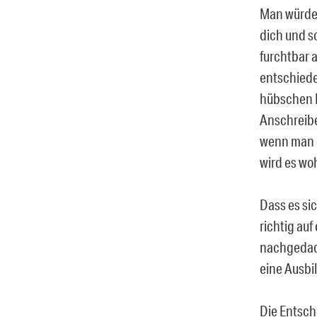
Man würde 
dich und s
furchtbar a
entschieden
hübschen L
Anschreibe
wenn man d
wird es woh
Dass es sic
richtig au
nachgedacht
eine Ausbi
Die Entsch