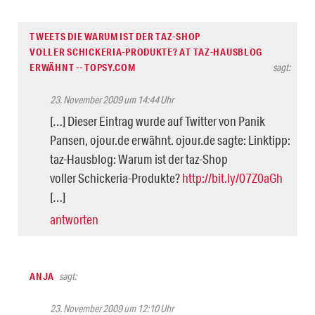
TWEETS DIE WARUM IST DER TAZ-SHOP
VOLLER SCHICKERIA-PRODUKTE? AT TAZ-HAUSBLOG
ERWÄHNT -- TOPSY.COM
sagt:
23. November 2009 um 14:44 Uhr
[…] Dieser Eintrag wurde auf Twitter von Panik
Pansen, ojour.de erwähnt. ojour.de sagte: Linktipp:
taz-Hausblog: Warum ist der taz-Shop
voller Schickeria-Produkte?
http://bit.ly/07Z0aGh
[…]
antworten
ANJA
sagt:
23. November 2009 um 12:10 Uhr