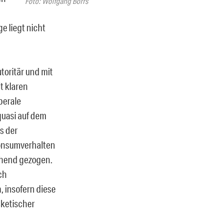
Foto: Wolfgang Borrs
e liegt nicht
toritär und mit
t klaren
berale
quasi auf dem
es der
onsumverhalten
chend gezogen.
ch
insofern diese
sketischer