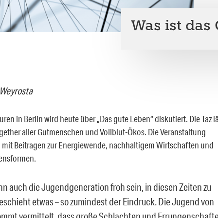
Was ist das
 Weyrosta
uren in Berlin wird heute über „Das gute Leben“ diskutiert. Die Taz l
ether aller Gutmenschen und Vollblut-Ökos. Die Veranstaltung
h mit Beitragen zur Energiewende, nachhaltigem Wirtschaften und
bensformen.
nn auch die Jugendgeneration froh sein, in diesen Zeiten zu
geschieht etwas – so zumindest der Eindruck. Die Jugend von
mmt vermittelt, dass große Schlachten und Errungenschaft