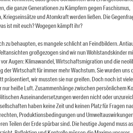
en, die ganze Generationen zu Kämpfern gegen Faschismus,
n, Kriegseinsätze und Atomkraft werden ließen. Die Gegenfrag
was ist mit euch? Wogegen kämpft ihr?
ach zu behaupten, es mangele schlicht an Feindbildern. Antiau
Weltansichten großgezogen sind wir nun Wohlstandskinder mi
vor Augen: Klimawandel, Wirtschaftsmigration und die neoli
g der Wirtschaft für immer mehr Wachstum. Sie wurden uns 
tt präsentiert, wir mussten sie nur greifen. Doch noch ist viel
 nur heiße Luft. Zusammenhänge zwischen persönlichem K
litischen Auseinandersetzungen werden nicht oder unzurei
llschaften haben keine Zeit und keinen Platz für Fragen na
echten, Produktionsbedingungen und Umweltauswirkungen, 
eren Teilen der Erde spürbar sind. Die heutige Jugend muss a
rzicht, Reflektion und Kontrolle müssen die Maxime unseres