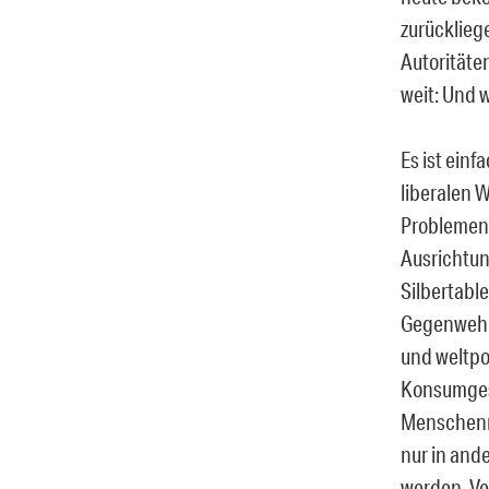
zurücklieg
Autoritäte
weit: Und 
Es ist einf
liberalen 
Problemen 
Ausrichtun
Silbertable
Gegenwehr
und weltpo
Konsumgese
Menschenr
nur in and
werden. Ve