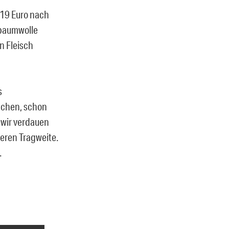
 19 Euro nach
obaumwolle
on Fleisch
s
achen, schon
 wir verdauen
deren Tragweite.
.