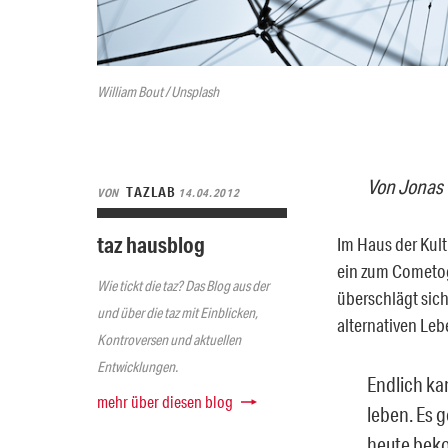
William Bout / Unsplash
Von Jonas
TAZLAB
VON
14.04.2012
taz hausblog
Im Haus der Kult
ein zum Cometog
Wie tickt die taz? Das Blog aus der
überschlägt sic
und über die taz mit Einblicken,
alternativen Le
Kontroversen und aktuellen
Entwicklungen.
Endlich ka
mehr über diesen blog
leben. Es 
heute beko