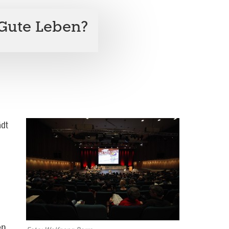
 Gute Leben?
ädt
en