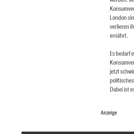
Konsumverh
London sin
verlieren i
ernährt.
Es bedarf 
Konsumverh
jetzt schw
politische
Dabei ist e
Anzeige