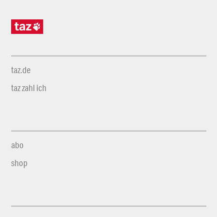
taz.de
taz zahl ich
abo
shop