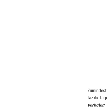
Zumindest 
taz.die tag
verboten
–