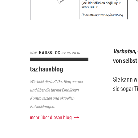
Verboten
,
HAUSBLOG
VON
02.05.2016
von selbst 
taz hausblog
Sie kann w
Wie tickt die taz? Das Blog aus der
sie sogar 
und über die taz mit Einblicken,
Kontroversen und aktuellen
Entwicklungen.
mehr über diesen blog