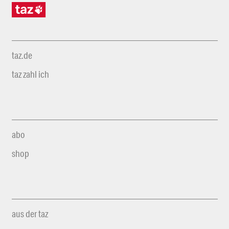
taz.de
taz zahl ich
abo
shop
aus der taz