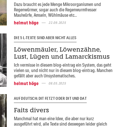
Dazu braucht es jede Menge Mikroorganismen und
Regenwürmer, sogar auch die Regenwurmfresser
Maulwürfe, Amseln, Wühlmäuse etc..
helmut höge
22.09.2025
DIE 5 L-TEXTE SIND ABER NICHT ALLES
Löwenmäuler, Löwenzähne,
Lust, Lügen und Lamarckismus
Ich vermisse in diesem blog-eintrag ein System, das geht
vielen so, und nicht nur in diesem blog-eintrag. Manchen
gefällt aber auch Unsystematisches.
helmut höge
08.05.2025
AUF DEUTSCH: DIT FETZT ODER DIT UND DAT
Faits divers
Manchmal hat man eine Idee, die aber nur kurz
ausgeführt wird, alle Texte sind deswegen leider gleich