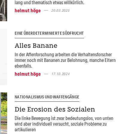
lang und thematisch etwas willkürlich.
helmut höge
20.03.2025
EINE ÜBERDETERMINIERTE SÜDFRUCHT
Alles Banane
In der Affenforschung arbeiten die Verhaltensforscher
immer noch mit Bananen zur Belohnung, manche Eltern
ebenfalls.
helmut höge
17.10.2024
NATIONALISMUS UND WAFFENGÄNGE
Die Erosion des Sozialen
Die linke Bewegung ist zwar bedeutungslos, von unten
wird aber individuell versucht, soziale Probleme zu
artikulieren