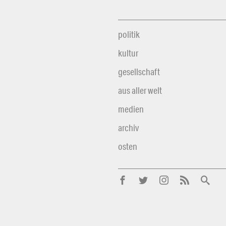
politik
kultur
gesellschaft
aus aller welt
medien
archiv
osten