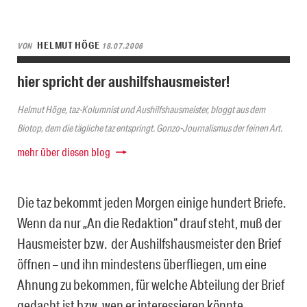
HELMUT HÖGE
VON
18.07.2006
hier spricht der aushilfshausmeister!
Helmut Höge, taz-Kolumnist und Aushilfshausmeister, bloggt aus dem
Biotop, dem die tägliche taz entspringt. Gonzo-Journalismus der feinen Art.
mehr über diesen blog
Die taz bekommt jeden Morgen einige hundert Briefe.
Wenn da nur „An die Redaktion“ drauf steht, muß der
Hausmeister bzw. der Aushilfshausmeister den Brief
öffnen – und ihn mindestens überfliegen, um eine
Ahnung zu bekommen, für welche Abteilung der Brief
gedacht ist bzw. wen er interessieren könnte.