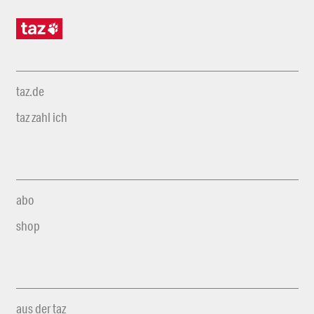
taz.de
taz zahl ich
abo
shop
aus der taz