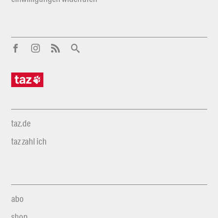
taz.de
taz zahl ich
abo
shop