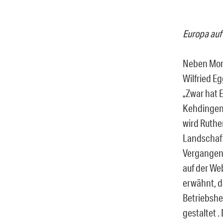
Europa auf
Neben Morg
Wilfried E
„Zwar hat 
Kehdingen 
wird Ruthe
Landschaft
Vergangenhe
auf der We
erwähnt, d
Betriebshe
gestaltet 