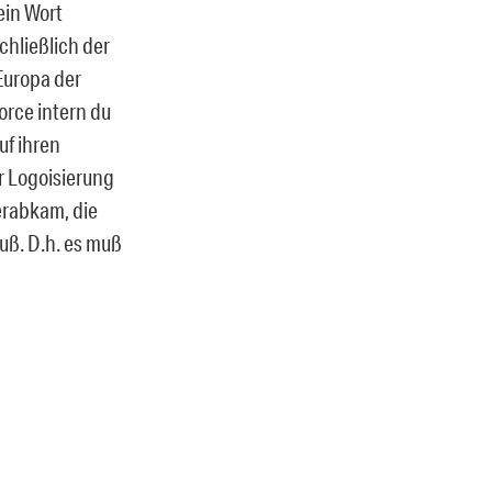
ein Wort
hließlich der
Europa der
orce intern du
uf ihren
r Logoisierung
herabkam, die
uß. D.h. es muß