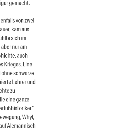
figur gemacht.
enfalls von zwei
Bauer, kam aus
ühlte sich im
s aber nur am
chichte, auch
s Krieges. Eine
al ohne schwarze
nierte Lehrer und
chte zu
die eine ganze
rfußhistoriker“
-Bewegung, Whyl,
 auf Alemannisch