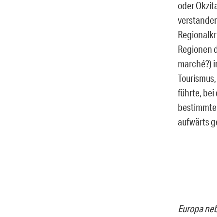
oder Okzit
verstanden
Regionalkr
Regionen di
marché?) i
Tourismus,
führte, bei
bestimmten
aufwärts g
Europa neb