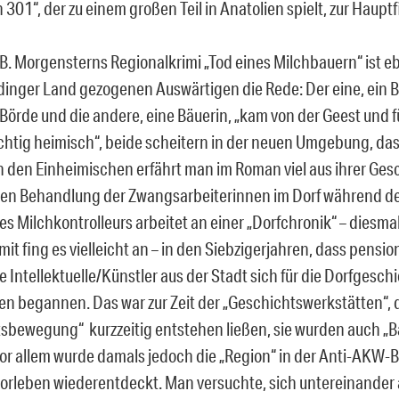
301“, der zu einem großen Teil in Anatolien spielt, zur Haupt
B. Morgensterns Regionalkrimi „Tod eines Milchbauern“ ist eb
dinger Land gezogenen Auswärtigen die Rede: Der eine, ein 
 Börde und die andere, eine Bäuerin, „kam von der Geest und f
ichtig heimisch“, beide scheitern in der neuen Umgebung, da
 den Einheimischen erfährt man im Roman viel aus ihrer Ges
len Behandlung der Zwangsarbeiterinnen im Dorf während de
es Milchkontrolleurs arbeitet an einer „Dorfchronik“ – diesm
it fing es vielleicht an – in den Siebzigerjahren, dass pensio
Intellektuelle/Künstler aus der Stadt sich für die Dorfgeschi
ren begannen. Das war zur Zeit der „Geschichtswerkstätten“, 
sbewegung“ kurzzeitig entstehen ließen, sie wurden auch „Ba
or allem wurde damals jedoch die „Region“ in der Anti-AKW
Gorleben wiederentdeckt. Man versuchte, sich untereinander