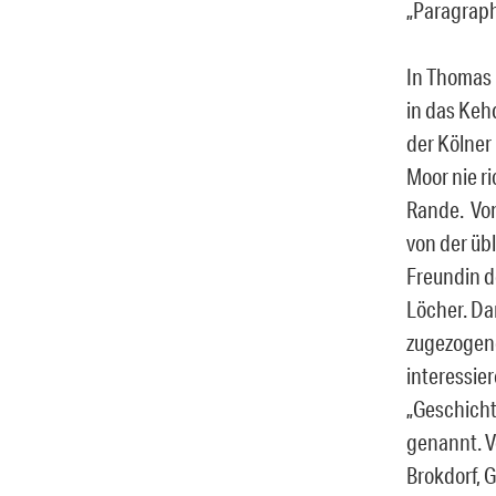
„Paragraph 
In Thomas 
in das Keh
der Kölner
Moor nie r
Rande. Von
von der üb
Freundin d
Löcher. Dam
zugezogene 
interessie
„Geschicht
genannt. V
Brokdorf, 