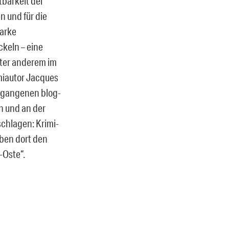
tbarkeit der
 und für die
tarke
ckeln – eine
nter anderem im
imiautor Jacques
egangenen blog-
n und an der
schlagen: Krimi-
ben dort den
-Oste“.