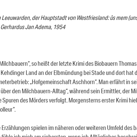
 Leeuwarden, der Hauptstadt von Westfriesland: ûs mem (uns
n Gerhardus Jan Adema, 1954
 Milchbauern“, so heißt der letzte Krimi des Biobauern Thoma
im Kehdinger Land an der Elbmündung bei Stade und dort hat 
eterbetrieb: „Hofgemeinschaft Aschhorn“. Man erfährt in s
 über den Milchbauern-Alltag“, während sein Ermittler, der Mi
e Spuren des Mörders verfolgt. Morgensterns erster Krimi hieß
lleur“.
e Erzählungen spielen im näheren oder weiteren Umfeld des 
fühle ich mich am sichersten, wenn ich Alltägliches beschreib