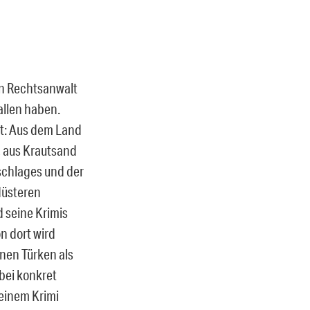
n Rechtsanwalt
allen haben.
et: Aus dem Land
, aus Krautsand
schlages und der
düsteren
d seine Krimis
n dort wird
inen Türken als
bei konkret
seinem Krimi