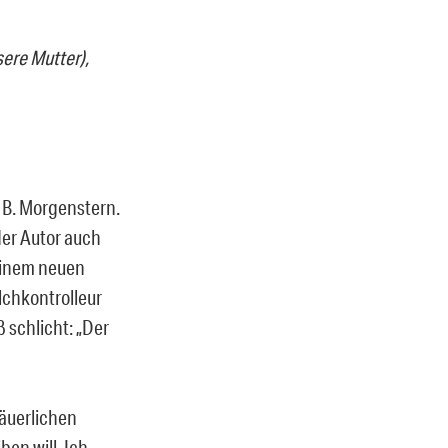
ere Mutter),
s B. Morgenstern.
der Autor auch
einem neuen
lchkontrolleur
 schlicht: „Der
bäuerlichen
en will. Ich