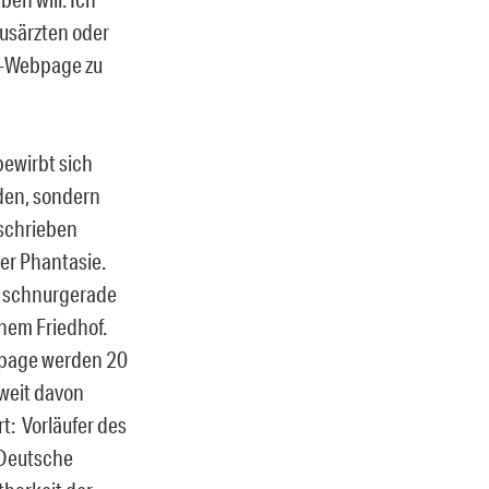
usärzten oder
of-Webpage zu
ewirbt sich
rden, sondern
schrieben
der Phantasie.
ar schnurgerade
nem Friedhof.
ebpage werden 20
nweit davon
t: Vorläufer des
„Deutsche