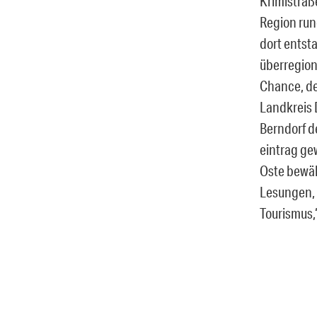
Krimistraße
Region run
dort entst
überregion
Chance, de
Landkreis D
Berndorf d
eintrag ge
Oste bewäh
Lesungen, 
Tourismus,