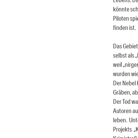
könnte sch
Piloten sp
finden ist.
Das Gebiet
selbst als 
weil „nirg
wurden wie
Der Nebel 
Gräben, ab
Der Tod wa
Autoren au
leben. Unte
Projekts „