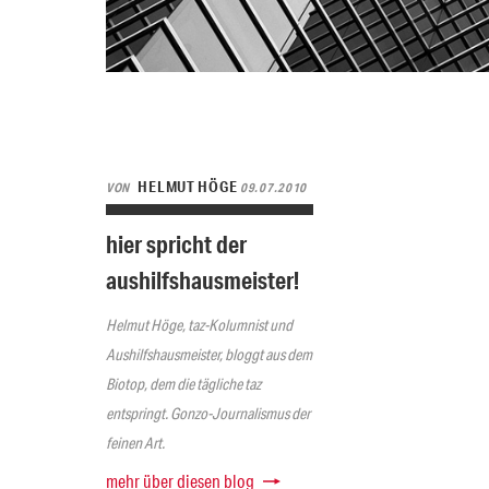
HELMUT HÖGE
VON
09.07.2010
hier spricht der
aushilfshausmeister!
Helmut Höge, taz-Kolumnist und
Aushilfshausmeister, bloggt aus dem
Biotop, dem die tägliche taz
entspringt. Gonzo-Journalismus der
feinen Art.
mehr über diesen blog