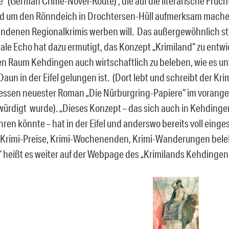
“ (German Crime-Novel-Route) , die auf die literarische Fruch
d um den Rönndeich in Drochtersen-Hüll aufmerksam machen
andenen Regionalkrimis werben will. Das außergewöhnlich s
ale Echo hat dazu ermutigt, das Konzept „Krimiland“ zu entwi
n Raum Kehdingen auch wirtschaftlich zu beleben, wie es u
aun in der Eifel gelungen ist. (Dort lebt und schreibt der Kr
essen neuester Roman „Die Nürburgring-Papiere“ im vorang
würdigt wurde). „Dieses Konzept – das sich auch in Kehdinge
ren könnte – hat in der Eifel und anderswo bereits voll einge
Krimi-Preise, Krimi-Wochenenden, Krimi-Wanderungen bele
“ heißt es weiter auf der Webpage des „Krimilands Kehdingen