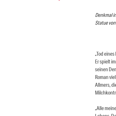
Denkmal in
Statue vo
„Tod eines
Er spielt 
seinen Dem
Roman viel
Allmers, di
Milchkontro
„Alle mein
Lebens. Da 