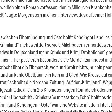
werlich einen Roman verfassen, der im Milieu von Krankenha
ielt,“ sagte Morgenstern in einem Interview, das auf seiner H
 zwischen Elbemündung und Oste heißt Kehdinger Land, es b
„Krimiland“, nicht weil dort so viele Milchbauern ermordet we
endwo in Deutschland mehr Krimis und Krimi-Drehbücher“ ge
 hier. „Hier passieren besonders viele Morde – zumindest in 
kriecht über die Elbmarsch, weit und breit nichts, nur ein pa
 und an kahle Obstbäume in Reih und Glied. Wie Kreuze auf ei
rtet,“ schreibt die Nordsee-Zeitung. Auf der „Krimiland“-W
fgezählt, die alle am 2,5 Kilometer langen Rönndeich oder u
r der Überschrift „Krimistraße mit starkem Echo“ heißt es dor
Krimiland Kehdingen – Oste“ war eine Website mit dem Titel 