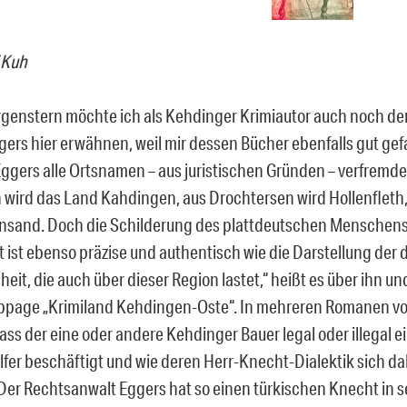
 Kuh
enstern möchte ich als Kehdinger Krimiautor auch noch de
ggers hier erwähnen, weil mir dessen Bücher ebenfalls gut gef
Eggers alle Ortsnamen – aus juristischen Gründen – verfremd
wird das Land Kahdingen, aus Drochtersen wird Hollenfleth
nsand. Doch die Schilderung des plattdeutschen Menschen
 ist ebenso präzise und authentisch wie die Darstellung der 
it, die auch über dieser Region lastet,“ heißt es über ihn un
bpage „Krimiland Kehdingen-Oste“. In mehreren Romanen vo
ass der eine oder andere Kehdinger Bauer legal oder illegal e
lfer beschäftigt und wie deren Herr-Knecht-Dialektik sich da
. Der Rechtsanwalt Eggers hat so einen türkischen Knecht in 