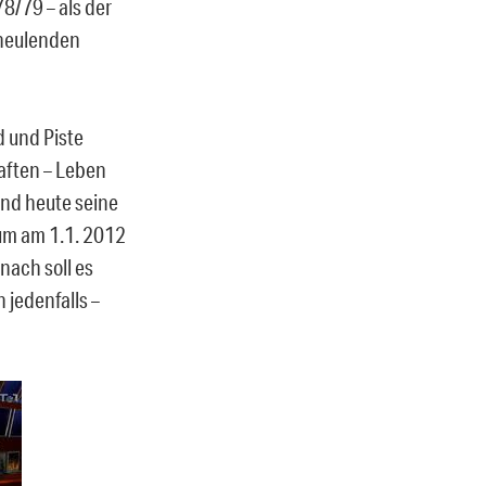
8/79 – als der
mheulenden
d und Piste
aften – Leben
und heute seine
rum am 1.1. 2012
nach soll es
 jedenfalls –