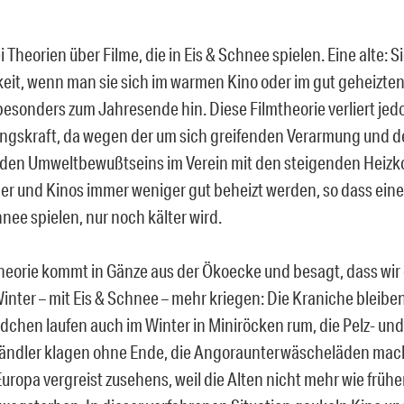
i Theorien über Filme, die in Eis & Schnee spielen. Eine alte: 
eit, wenn man sie sich im warmen Kino oder im gut geheizt
besonders zum Jahresende hin. Diese Filmtheorie verliert je
gskraft, da wegen der um sich greifenden Verarmung und d
den Umweltbewußtseins im Verein mit den steigenden Heizk
 und Kinos immer weniger gut beheizt werden, so dass einem
hnee spielen, nur noch kälter wird.
heorie kommt in Gänze aus der Ökoecke und besagt, dass wir 
inter – mit Eis & Schnee – mehr kriegen: Die Kraniche bleiben
dchen laufen auch im Winter in Miniröcken rum, die Pelz- und
ändler klagen ohne Ende, die Angoraunterwäscheläden mac
uropa vergreist zusehens, weil die Alten nicht mehr wie früher