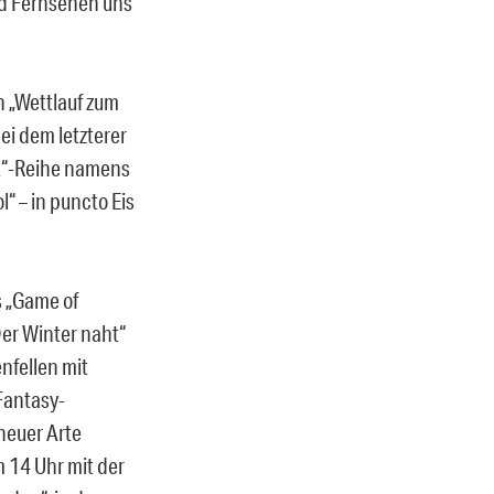
nd Fernsehen uns
n „Wettlauf zum
ei dem letzterer
a X“-Reihe namens
l“ – in puncto Eis
 „Game of
Der Winter naht“
nfellen mit
Fantasy-
heuer Arte
 14 Uhr mit der