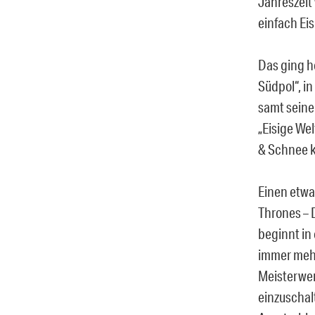
Jahreszeit
einfach Eis
Das ging h
Südpol“, i
samt seine
„Eisige Wel
& Schnee 
Einen etwa
Thrones – 
beginnt in 
immer mehr
Meisterwer
einzuschal