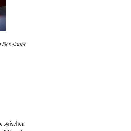
t lächelnder
e syrischen