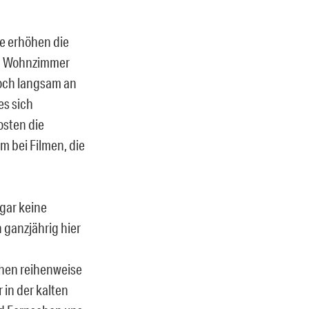
Sie erhöhen die
en Wohnzimmer
doch langsam an
es sich
osten die
 bei Filmen, die
gar keine
 ganzjährig hier
hen reihenweise
 in der kalten