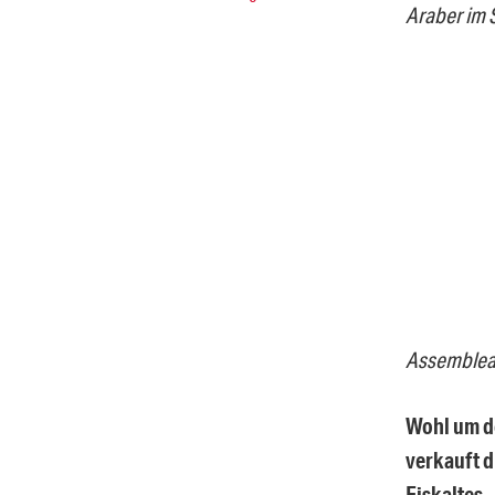
Araber im 
Assemblea 
Wohl um d
verkauft 
Eiskaltes.