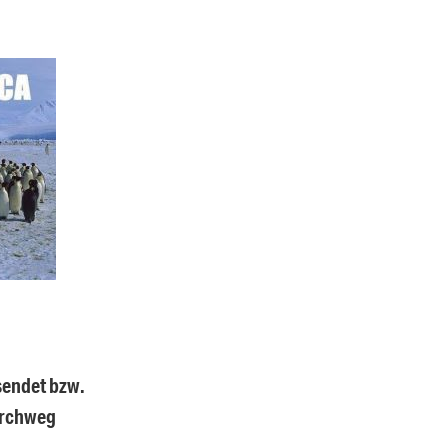
sendet bzw.
urchweg