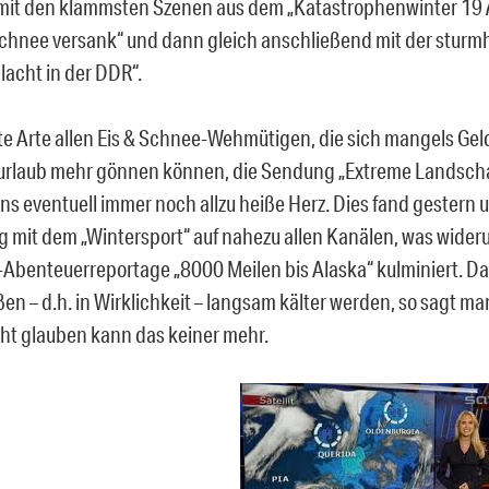
mit den klammsten Szenen aus dem „Katastrophenwinter 197
chnee versank“ und dann gleich anschließend mit der stur
lacht in der DDR“.
te Arte allen Eis & Schnee-Wehmütigen, die sich mangels Gel
urlaub mehr gönnen können, die Sendung „Extreme Landsch
ans eventuell immer noch allzu heiße Herz. Dies fand gestern 
g mit dem „Wintersport“ auf nahezu allen Kanälen, was wide
-Abenteuerreportage „8000 Meilen bis Alaska“ kulminiert. Da
n – d.h. in Wirklichkeit – langsam kälter werden, so sagt man
cht glauben kann das keiner mehr.