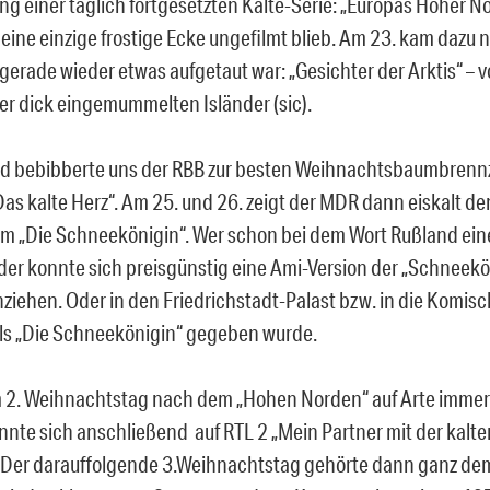
ng einer täglich fortgesetzten Kälte-Serie: „Europas Hoher No
 eine einzige frostige Ecke ungefilmt blieb. Am 23. kam dazu 
erade wieder etwas aufgetaut war: „Gesichter der Arktis“ – 
r dick eingemummelten Isländer (sic).
d bebibberte uns der RBB zur besten Weihnachtsbaumbrennz
„Das kalte Herz“. Am 25. und 26. zeigt der MDR dann eiskalt d
m „Die Schneekönigin“. Wer schon bei dem Wort Rußland ei
er konnte sich preisgünstig eine Ami-Version der „Schneekön
inziehen. Oder in den Friedrichstadt-Palast bzw. in die Komis
ls „Die Schneekönigin“ gegeben wurde.
 2. Weihnachtstag nach dem „Hohen Norden“ auf Arte immer
onnte sich anschließend auf RTL 2 „Mein Partner mit der kalt
Der darauffolgende 3.Weihnachtstag gehörte dann ganz de