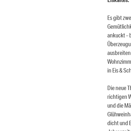
Es gibt zwe
Gemütlichk
ankuckt – 
Überzeugun
ausbreiten
Wohnzimmer
in Eis & Sc
Die neue T
richtigen W
und die Mä
Glühweinh
dicht und E