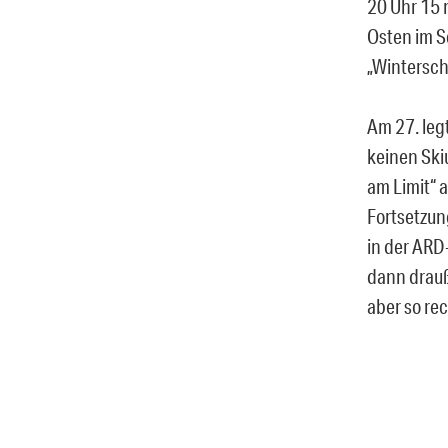
20 Uhr 15 
Osten im S
„Wintersch
Am 27. leg
keinen Ski
am Limit“ 
Fortsetzun
in der ARD
dann drauße
aber so re