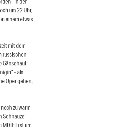
rden“, in der
noch um 22 Uhr,
von einem etwas
eit mit dem
en russischen
ne Gänsehaut
igin“ – als
che Oper gehen,
 noch zu warm
en Schnauze“
m MDR: Erst um