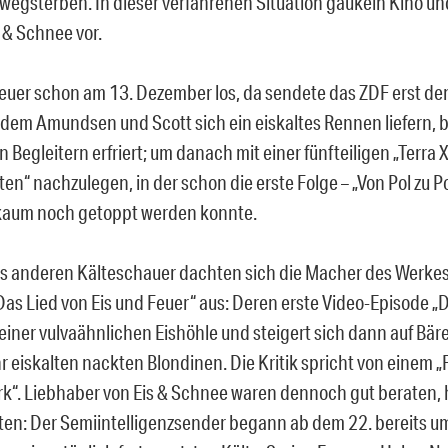
 wegsterben. In dieser verfahrenen Situation gaukeln Kino u
 & Schnee vor.
euer schon am 13. Dezember los, da sendete das ZDF erst de
n dem Amundsen und Scott sich ein eiskaltes Rennen liefern, b
n Begleitern erfriert; um danach mit einer fünfteiligen „Terr
ten“ nachzulegen, in der schon die erste Folge – „Von Pol zu Po
kaum noch getoppt werden konnte.
s anderen Kälteschauer dachten sich die Macher des Werkes
Das Lied von Eis und Feuer“ aus: Deren erste Video-Episode „
einer vulvaähnlichen Eishöhle und steigert sich dann auf Bäre
 eiskalten nackten Blondinen. Die Kritik spricht von einem „
k“. Liebhaber von Eis & Schnee waren dennoch gut beraten, 
ten: Der Semiintelligenzsender begann ab dem 22. bereits um