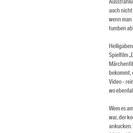
Ausstrahlu
auch nicht
wenn man g
tumben abe
Heiligaben
Spielfilm 
Märchenfil
bekommt, d
Video – re
wo ebenfal
Wem es am
war, der k
ankucken. 