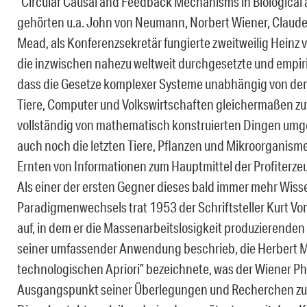
“Circular Causal and Feedback Mechanisms in Biological a
gehörten u.a. John von Neumann, Norbert Wiener, Claud
Mead, als Konferenzsekretär fungierte zweitweilig Heinz 
die inzwischen nahezu weltweit durchgesetzte und empi
dass die Gesetze komplexer Systeme unabhängig von dem S
Tiere, Computer und Volkswirtschaften gleichermaßen zut
vollständig von mathematisch konstruierten Dingen umg
auch noch die letzten Tiere, Pflanzen und Mikroorganism
Ernten von Informationen zum Hauptmittel der Profiterzeu
Als einer der ersten Gegner dieses bald immer mehr Wis
Paradigmenwechsels trat 1953 der Schriftsteller Kurt Vo
auf, in dem er die Massenarbeitslosigkeit produzierende
seiner umfassender Anwendung beschrieb, die Herbert M
technologischen Apriori” bezeichnete, was der Wiener P
Ausgangspunkt seiner Überlegungen und Recherchen zur