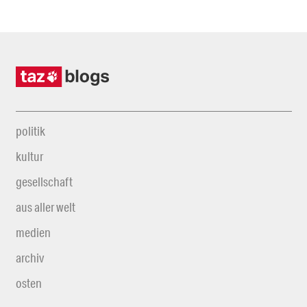
politik
kultur
gesellschaft
aus aller welt
medien
archiv
osten