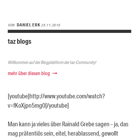
DANIEL ERK
VON
29.11.2010
taz blogs
Willkommen auf der Blogplattform der taz-Community!
mehr über diesen blog
[youtube]http://www.youtube.com/watch?
v=fKoXjpn5mg0[/youtube]
Man kann ja vieles über Rainald Grebe sagen – ja, das
mag prätentiös sein, eitel, herablassend, gewollt