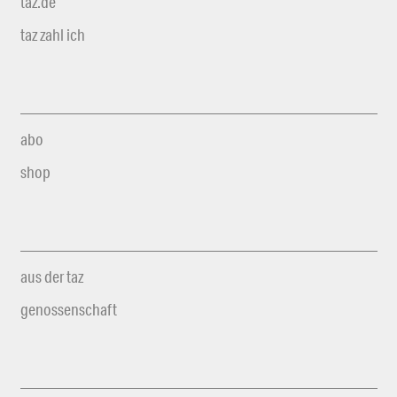
taz.de
taz zahl ich
abo
shop
aus der taz
genossenschaft