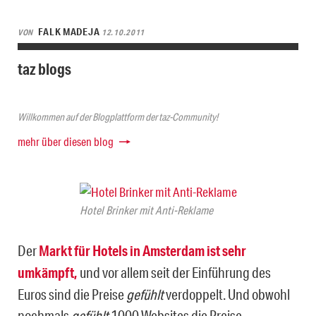
FALK MADEJA
VON
12.10.2011
taz blogs
Willkommen auf der Blogplattform der taz-Community!
mehr über diesen blog
Hotel Brinker mit Anti-Reklame
Der
Markt für Hotels in Amsterdam ist sehr
umkämpft,
und vor allem seit der Einführung des
Euros sind die Preise
gefühl
t
verdoppelt. Und obwohl
nochmals
gefühlt
1000 Websites die Preise