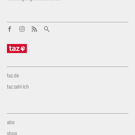
taz.de
taz zahl ich
abo
shop