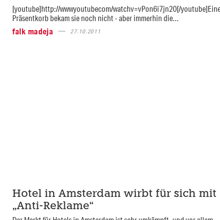
[youtube]http://wwwyoutubecom/watchv=vPon6i7jn20[/youtube]Ein
Präsentkorb bekam sie noch nicht - aber immerhin die...
falk madeja
27.10.2011
Hotel in Amsterdam wirbt für sich mit
„Anti-Reklame“
Der Markt für Hotels in Amsterdam ist sehr umkämpft, und vor allem