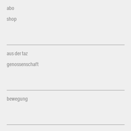
abo
shop
aus der taz
genossenschaft
bewegung