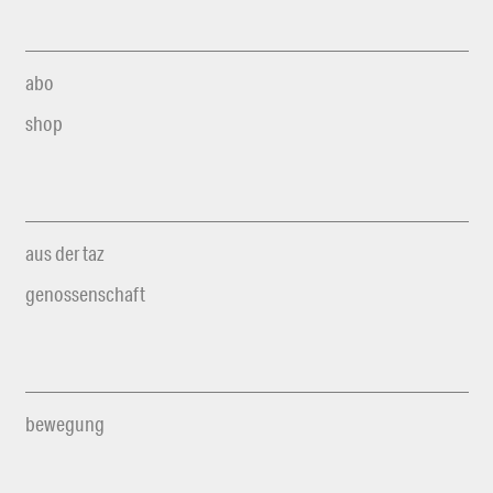
abo
shop
aus der taz
genossenschaft
bewegung