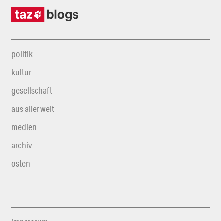
politik
kultur
gesellschaft
aus aller welt
medien
archiv
osten