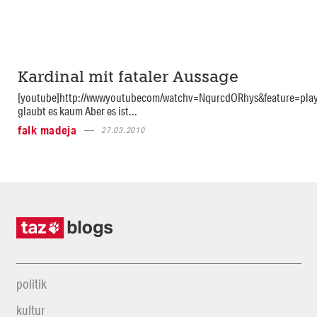
Kardinal mit fataler Aussage
[youtube]http://wwwyoutubecom/watchv=NqurcdORhys&feature=pla
glaubt es kaum Aber es ist...
falk madeja
27.03.2010
politik
kultur