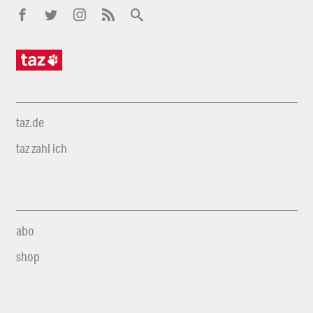
taz.de
taz zahl ich
abo
shop