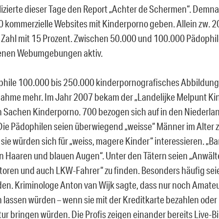
blizierte dieser Tage den Report „Achter de Schermen“. Demna
0 kommerzielle Websites mit Kinderporno geben. Allein zw. 
e Zahl mit 15 Prozent. Zwischen 50.000 und 100.000 Pädophile
enen Webumgebungen aktiv.
hile 100.000 bis 250.000 kinderpornografisches Abbildung
ahme mehr. Im Jahr 2007 bekam der „Landelijke Melpunt K
n Sachen Kinderporno. 700 bezogen sich auf in den Niederl
Die Pädophilen seien überwiegend „weisse“ Männer im Alter
 sie würden sich für „weiss, magere Kinder“ interessieren. „
n Haaren und blauen Augen“. Unter den Tätern seien „Anwälte
toren und auch LKW-Fahrer“ zu finden. Besonders häufig seien
nden. Kriminologe Anton van Wijk sagte, dass nur noch Amateu
lassen würden – wenn sie mit der Kreditkarte bezahlen oder
ur bringen würden. Die Profis zeigen einander bereits Live-Bil