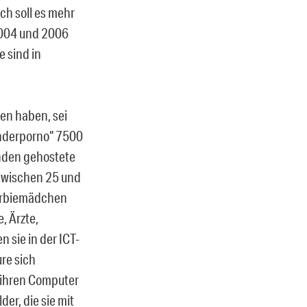
ch soll es mehr
2004 und 2006
 sind in
en haben, sei
inderporno“ 7500
anden gehostete
 zwischen 25 und
Barbiemädchen
, Ärzte,
 sie in der ICT-
re sich
 ihren Computer
der, die sie mit