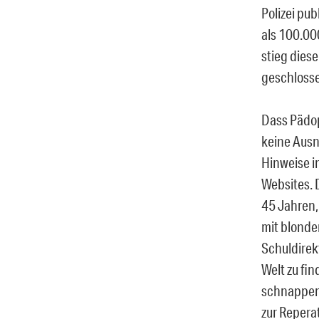
Polizei pu
als 100.00
stieg dies
geschloss
Dass Pädop
keine Ausn
Hinweise i
Websites. 
45 Jahren,
mit blonde
Schuldirek
Welt zu fi
schnappen 
zur Reperat