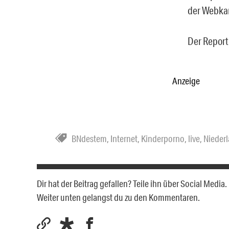
der Webka
Der Report
Anzeige
BNdestem
,
Internet
,
Kinderporno
,
live
,
Nieder
Dir hat der Beitrag gefallen? Teile ihn über Social Medi
Weiter unten gelangst du zu den Kommentaren.