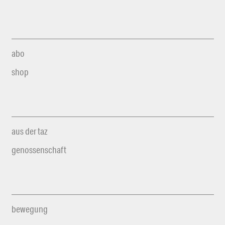
abo
shop
aus der taz
genossenschaft
bewegung