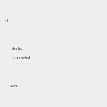
abo
shop
aus der taz
genossenschaft
bewegung