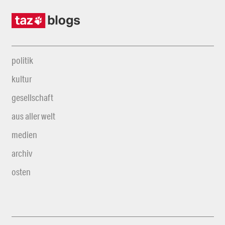
politik
kultur
gesellschaft
aus aller welt
medien
archiv
osten