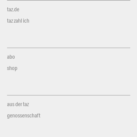
taz.de
taz zahl ich
abo
shop
aus der taz
genossenschaft