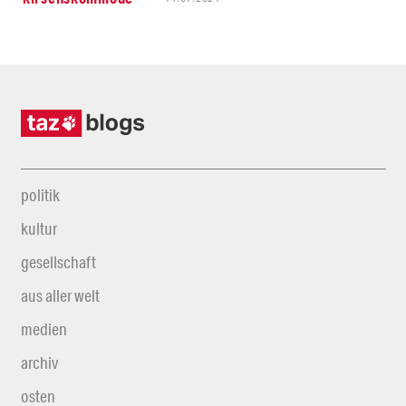
politik
kultur
gesellschaft
aus aller welt
medien
archiv
osten