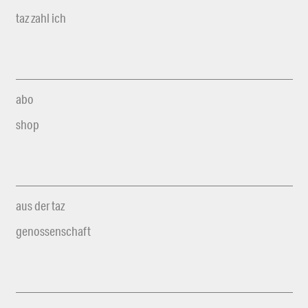
taz zahl ich
abo
shop
aus der taz
genossenschaft