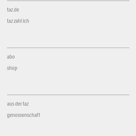
taz.de
taz zahl ich
abo
shop
aus der taz
genossenschaft