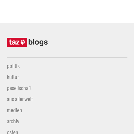
politik
kultur
gesellschaft
aus aller welt
medien
archiv
osten